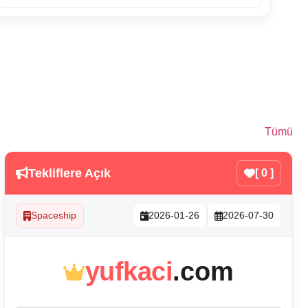
Tümü
Tekliflere Açık
[ 0 ]
Spaceship
2026-01-26
2026-07-30
yufkaci
.com