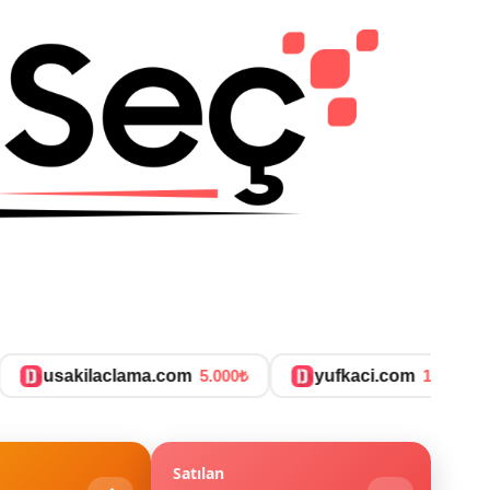
usakilaclama.com
5.000₺
yufkaci.com
15.000₺
Satılan