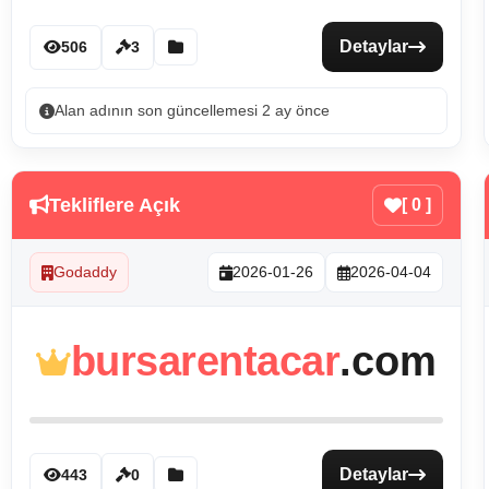
Detaylar
506
3
Alan adının son güncellemesi 2 ay önce
Tekliflere Açık
[ 0 ]
Godaddy
2026-01-26
2026-04-04
bursarentacar
.com
Detaylar
443
0