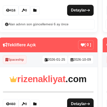
Detaylar
416
0
Alan adının son güncellemesi 6 ay önce
Tekliflere Açık
[ 0 ]
Spaceship
2026-01-25
2026-10-09
rizenakliyat
.com
Detaylar
460
0