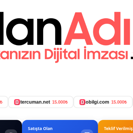
tercuman.net
15.000₺
obilgi.com
15.000₺
Satışta Olan
Teklif Verilmiş