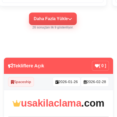
Daha Fazla Yükle
26 sonuçtan ilk 9 gösteriliyor.
Tekliflere Açık
[ 0 ]
Spaceship
2026-01-26
2026-02-28
usakilaclama
.com