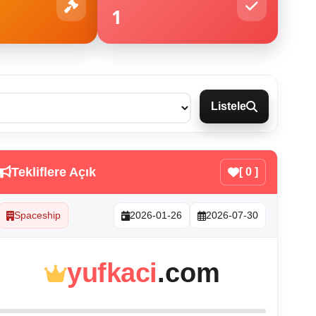
1
Listele
Tekliflere Açık
[ 0 ]
Spaceship
2026-01-26
2026-07-30
yufkaci
.com