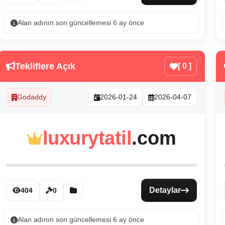
Alan adının son güncellemesi 6 ay önce
Tekliflere Açık
[ 0 ]
Godaddy
2026-01-24
2026-04-07
luxurytatil
.com
Detaylar
404
0
Alan adının son güncellemesi 6 ay önce