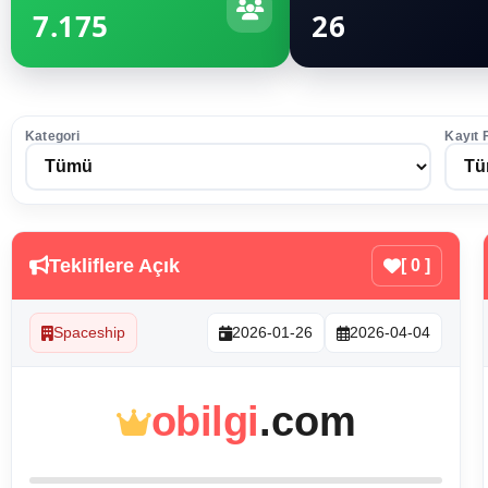
7.175
26
Kategori
Kayıt 
Tekliflere Açık
[ 0 ]
Spaceship
2026-01-26
2026-04-04
obilgi
.com