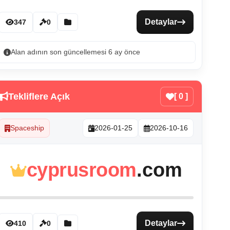
Detaylar
347
0
Alan adının son güncellemesi 6 ay önce
Tekliflere Açık
[ 0 ]
Spaceship
2026-01-25
2026-10-16
cyprusroom
.com
Detaylar
410
0