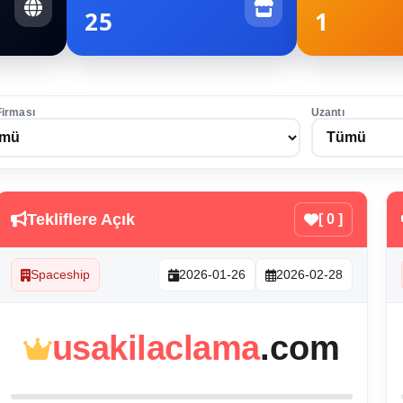
25
1
Firması
Uzantı
Tekliflere Açık
[ 0 ]
Spaceship
2026-01-26
2026-02-28
usakilaclama
.com